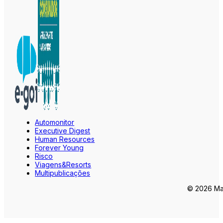
Automonitor
Executive Digest
Human Resources
Forever Young
Risco
Viagens&Resorts
Multipublicações
© 2026 Mar