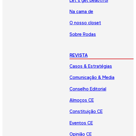
Let’s get beautiful
Na cama de
O nosso closet
Sobre Rodas
REVISTA
Casos & Estratégias
Comunicação & Media
Conselho Editorial
Almoços CE
Constituição CE
Eventos CE
Opinião CE