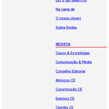
Let’s get beautiful
Na cama de
O nosso closet
Sobre Rodas
REVISTA
Casos & Estratégias
Comunicação & Media
Conselho Editorial
Almoços CE
Constituição CE
Eventos CE
Opinião CE