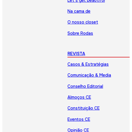
Let’s get beautiful
Na cama de
O nosso closet
Sobre Rodas
REVISTA
Casos & Estratégias
Comunicação & Media
Conselho Editorial
Almoços CE
Constituição CE
Eventos CE
Opinião CE