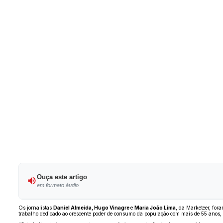
Ouça este artigo
em formato áudio
Os jornalistas
Daniel Almeida, Hugo Vinagre
e
Maria João Lima
, da Marketeer, for
trabalho dedicado ao crescente poder de consumo da população com mais de 55 anos,