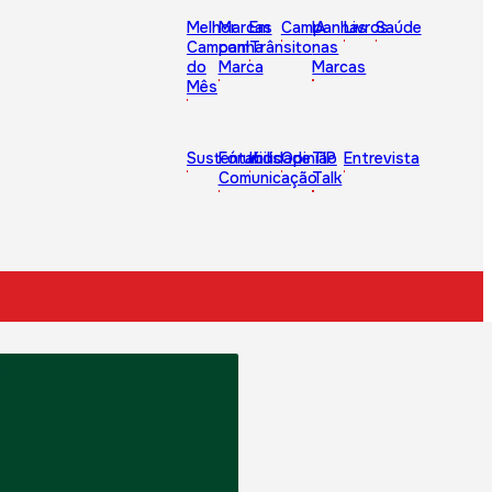
Melhor
Marcas
Em
Campanhas
IA
Livros
Saúde
Campanha
com
Trânsito
nas
do
Marca
Marcas
Mês
Sustentabilidade
Fórum
Kids
Opinião
TIP
Entrevista
Comunicação
Talk