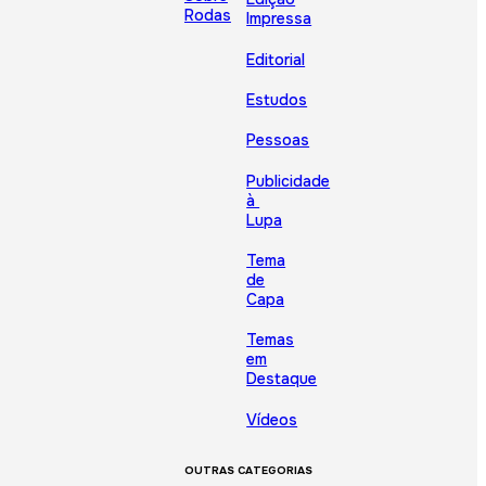
Rodas
Impressa
Editorial
Estudos
Pessoas
Publicidade
à
Lupa
Tema
de
Capa
Temas
em
Destaque
Vídeos
OUTRAS CATEGORIAS