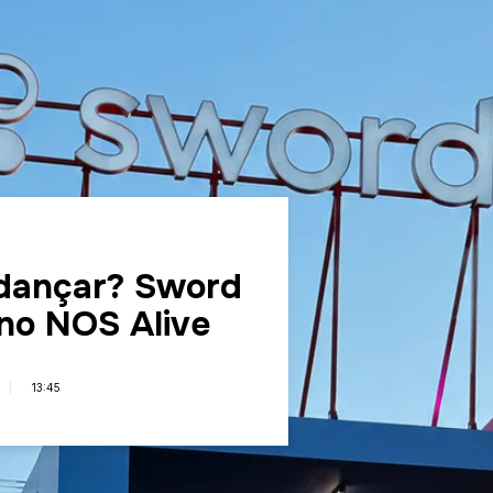
 dançar? Sword
 no NOS Alive
13:45