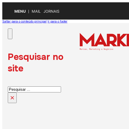
MENU
MAIL
JORNAIS
Saltar para o conteúdo principal
Ir para o footer
Pesquisar no
site
Pesquisar
×