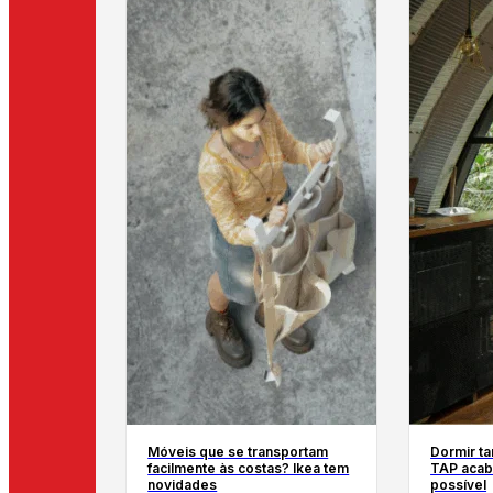
Móveis que se transportam
Dormir t
facilmente às costas? Ikea tem
TAP acaba
novidades
possível