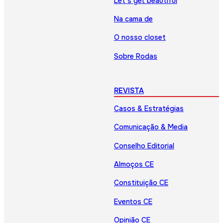
Let’s get beautiful
Na cama de
O nosso closet
Sobre Rodas
REVISTA
Casos & Estratégias
Comunicação & Media
Conselho Editorial
Almoços CE
Constituição CE
Eventos CE
Opinião CE