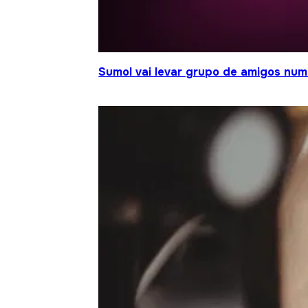
Sumol vai levar grupo de amigos num