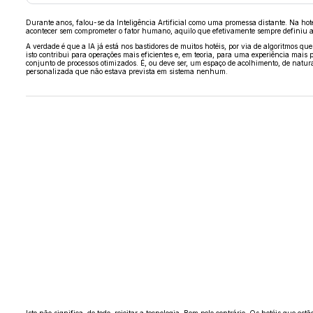
Durante anos, falou-se da Inteligência Artificial como uma promessa distante. Na hote
acontecer sem comprometer o fator humano, aquilo que efetivamente sempre definiu a
A verdade é que a IA já está nos bastidores de muitos hotéis, por via de algoritmos q
isto contribui para operações mais eficientes e, em teoria, para uma experiência mai
conjunto de processos otimizados. É, ou deve ser, um espaço de acolhimento, de natur
personalizada que não estava prevista em sistema nenhum.
Isto não significa, de todo, rejeitar a tecnologia. Bem pelo contrário. Os hotéis que e