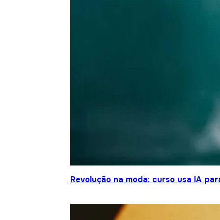
Revolução na moda: curso usa IA para