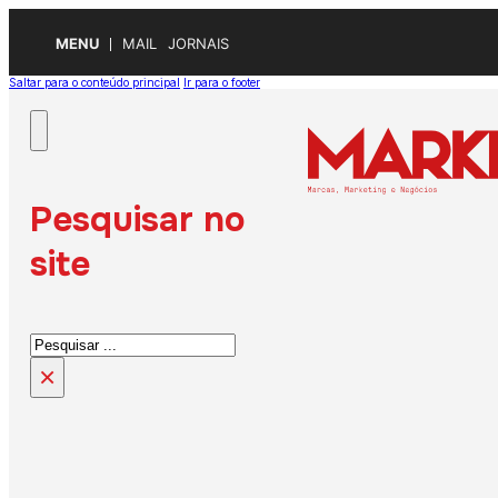
MENU
MAIL
JORNAIS
Saltar para o conteúdo principal
Ir para o footer
Pesquisar no
site
Pesquisar
×