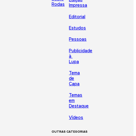
Rodas
Impressa
Editorial
Estudos
Pessoas
Publicidade
à
Lupa
Tema
de
Capa
Temas
em
Destaque
Vídeos
OUTRAS CATEGORIAS