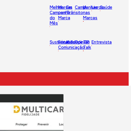
Melhor
Marcas
Em
Campanhas
IA
Livros
Saúde
Campanha
com
Trânsito
nas
do
Marca
Marcas
Mês
Sustentabilidade
Fórum
Kids
Opinião
TIP
Entrevista
Comunicação
Talk