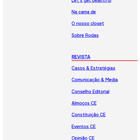
Let’s get beautiful
Na cama de
O nosso closet
Sobre Rodas
REVISTA
Casos & Estratégias
Comunicação & Media
Conselho Editorial
Almoços CE
Constituição CE
Eventos CE
Opinião CE