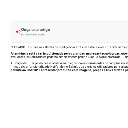
Ouça este artigo
em formato áudio
O ChatGPT e outros assistentes de inteligência artificial estão a evoluir rapidamente
A tendência está a ser impulsionada pelas grandes empresas tecnológicas, que 
avaliações, os utilizadores poderão simplesmente pedir a uma IA o que procuram — de
A Google deu um passo nesse sentido ao integrar novas ferramentas de compras no seu
introduziu a funcionalidade Notify Me no Safari, que alerta os utilizadores para alte
permite ao ChatGPT apresentar produtos com imagens, preços e links diretos p