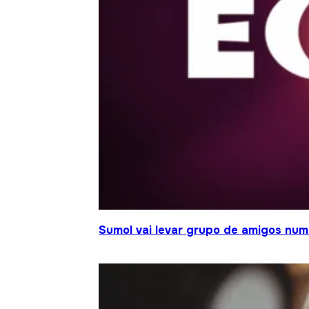
Sumol vai levar grupo de amigos num