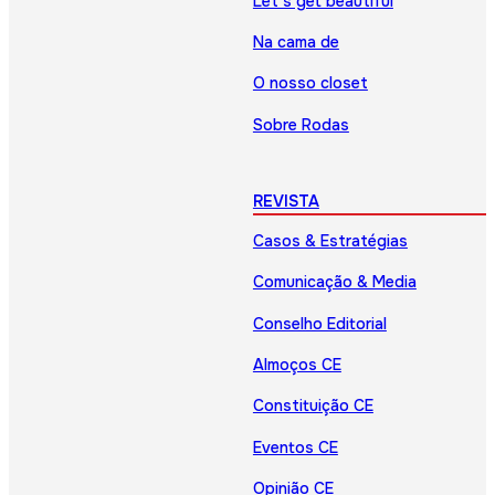
Let’s get beautiful
Na cama de
O nosso closet
Sobre Rodas
REVISTA
Casos & Estratégias
Comunicação & Media
Conselho Editorial
Almoços CE
Constituição CE
Eventos CE
Opinião CE