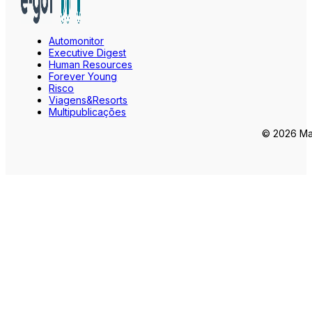
Automonitor
Executive Digest
Human Resources
Forever Young
Risco
Viagens&Resorts
Multipublicações
© 2026 Mar