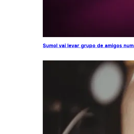
Sumol vai levar grupo de amigos num