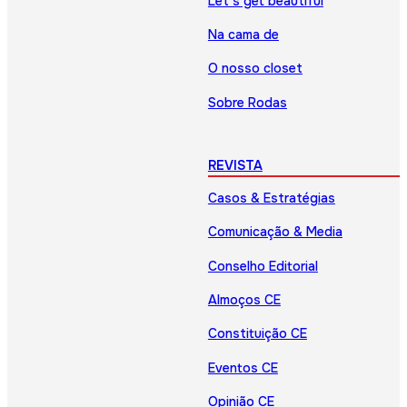
Let’s get beautiful
Na cama de
O nosso closet
Sobre Rodas
REVISTA
Casos & Estratégias
Comunicação & Media
Conselho Editorial
Almoços CE
Constituição CE
Eventos CE
Opinião CE