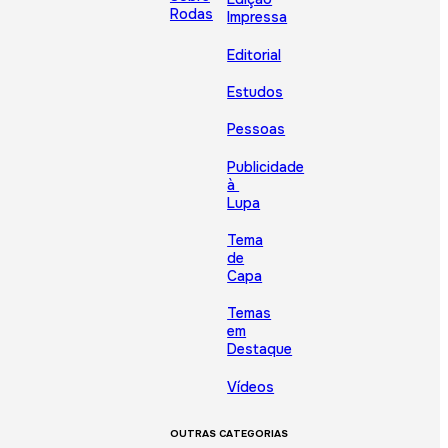
Rodas
Impressa
Editorial
Estudos
Pessoas
Publicidade
à
Lupa
Tema
de
Capa
Temas
em
Destaque
Vídeos
OUTRAS CATEGORIAS