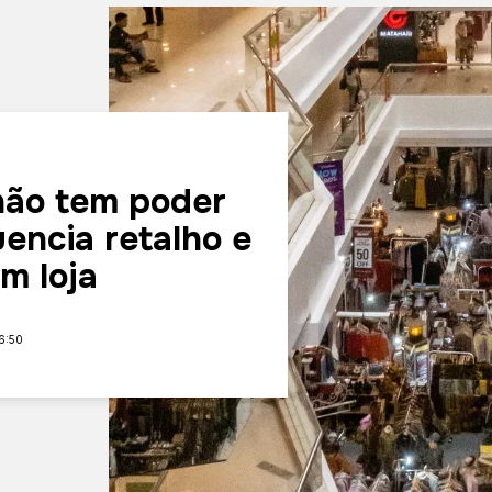
não tem poder
uencia retalho e
m loja
6:50