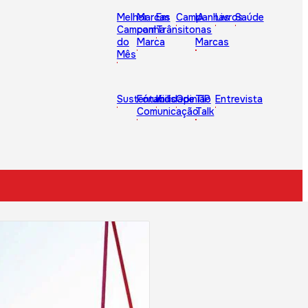
Melhor
Marcas
Em
Campanhas
IA
Livros
Saúde
Campanha
com
Trânsito
nas
do
Marca
Marcas
Mês
Sustentabilidade
Fórum
Kids
Opinião
TIP
Entrevista
Comunicação
Talk