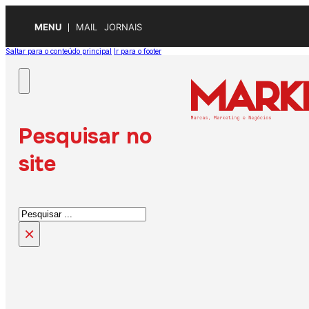
MENU
MAIL
JORNAIS
Saltar para o conteúdo principal
Ir para o footer
Pesquisar no
site
Pesquisar
×