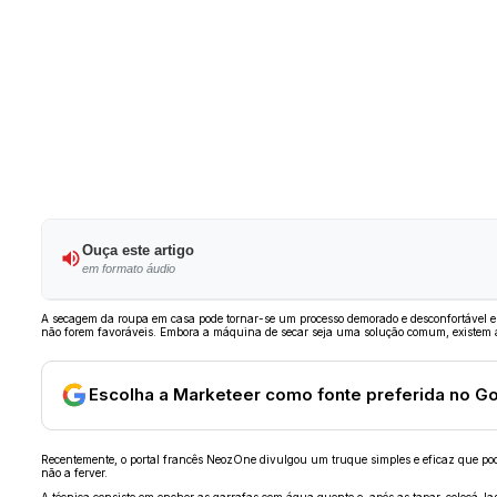
Ouça este artigo
em formato áudio
A secagem da roupa em casa pode tornar-se um processo demorado e desconfortável em
não forem favoráveis. Embora a máquina de secar seja uma solução comum, existem alt
Escolha a Marketeer como fonte preferida no G
Recentemente, o portal francês NeozOne divulgou um truque simples e eficaz que pod
não a ferver.
A técnica consiste em encher as garrafas com água quente e, após as tapar, colocá-l