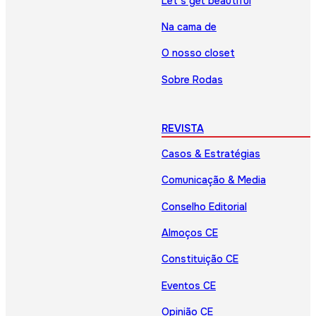
Let’s get beautiful
Na cama de
O nosso closet
Sobre Rodas
REVISTA
Casos & Estratégias
Comunicação & Media
Conselho Editorial
Almoços CE
Constituição CE
Eventos CE
Opinião CE