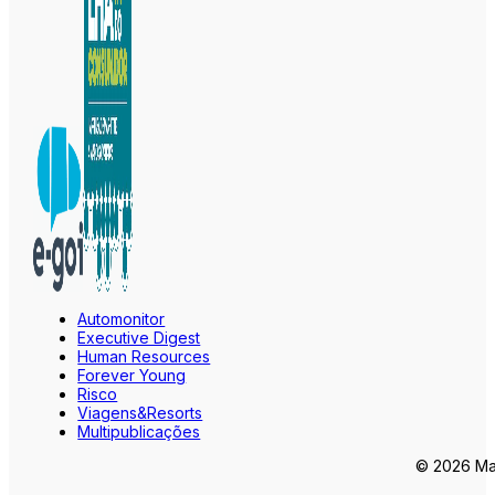
Automonitor
Executive Digest
Human Resources
Forever Young
Risco
Viagens&Resorts
Multipublicações
© 2026 Mar