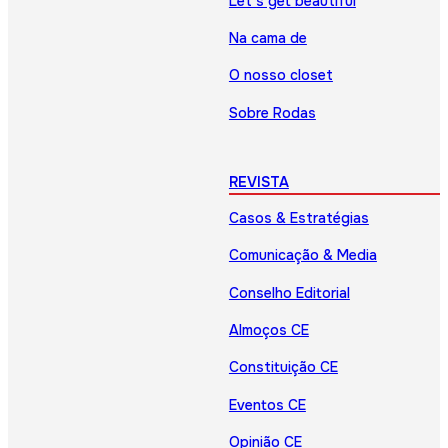
Let’s get beautiful
Na cama de
O nosso closet
Sobre Rodas
REVISTA
Casos & Estratégias
Comunicação & Media
Conselho Editorial
Almoços CE
Constituição CE
Eventos CE
Opinião CE