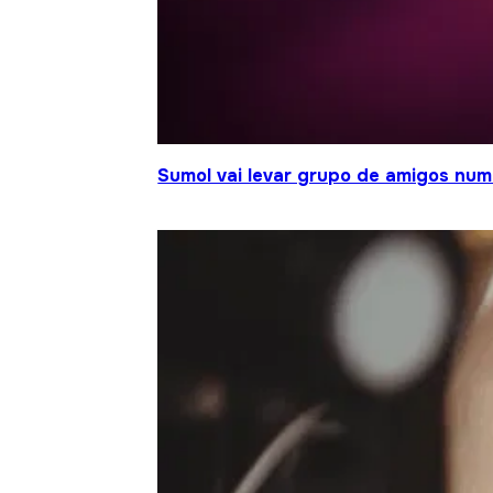
Sumol vai levar grupo de amigos num