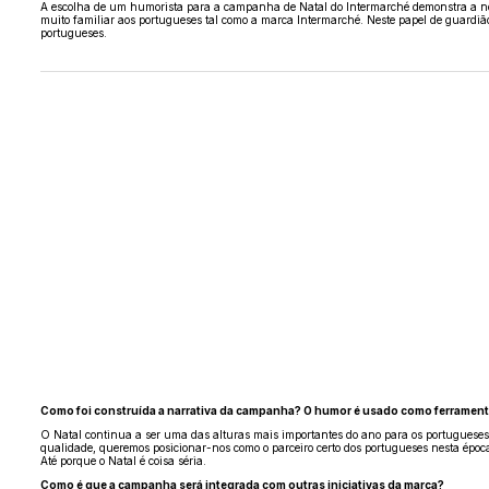
A escolha de um humorista para a campanha de Natal do Intermarché demonstra a n
muito familiar aos portugueses tal como a marca Intermarché. Neste papel de guardiã
portugueses.
Como foi construída a narrativa da campanha? O humor é usado como ferramenta
O Natal continua a ser uma das alturas mais importantes do ano para os portugueses.
qualidade, queremos posicionar-nos como o parceiro certo dos portugueses nesta épo
Até porque o Natal é coisa séria.
Como é que a campanha será integrada com outras iniciativas da marca?