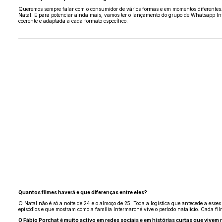
Queremos sempre falar com o consumidor de vários formas e em momentos diferentes. 
Natal. E para potenciar ainda mais, vamos ter o lançamento do grupo de Whatsapp In
coerente e adaptada a cada formato específico.
Quantos filmes haverá e que diferenças entre eles?
O Natal não é só a noite de 24 e o almoço de 25. Toda a logística que antecede a es
episódios e que mostram como a família Intermarché vive o período natalício. Cada fi
O Fábio Porchat é muito activo em redes sociais e em histórias curtas que vive