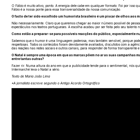
O Fábio é muito ativo, ponto. A energia dele cabe em qualquer formato. Foi por isso 
Fábio é a nossa ponte para essa transversalidade da nossa comunicação.
O facto de ter sido escolhido um humorista brasileiro é um piscar de olhos aos m
Não necessariamente. Claro que queremos chegar ao maior número possível de pessoas 
espectáculos nos teatros portugueses. A escolha acabou por ser feita pelo seu talento 
Como estão a preparar-se para possíveis reacções do público, especialmente n
Sabemos que o humor é uma linguagem poderosa, mas também sensível, porque pode ser 
respeitosas. Todos os conteúdos foram devidamente avaliados, discutidos com a agên
das reações nas redes sociais e outros canais, para responder de forma transparente e
O Natal é sempre uma época em que as marcas põem no ar as suas campanhas mais 
entre tantas outras?
Fazer rir. Numa altura do ano em que a publicidade tende para o sentimental, nós qu
Intermarché leva o Natal a sério.
Texto de Maria João Lima
*A jornalista escreve segundo o Antigo Acordo Ortográfico