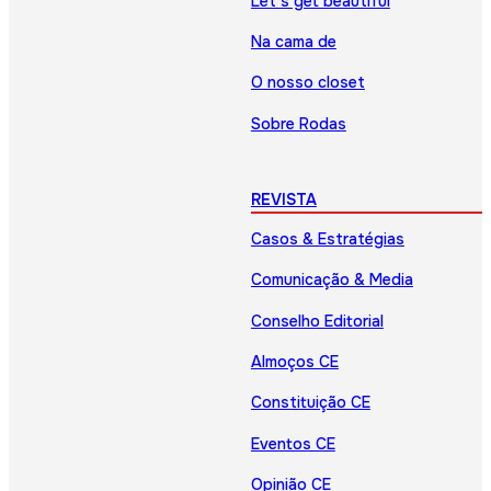
Let’s get beautiful
Na cama de
O nosso closet
Sobre Rodas
REVISTA
Casos & Estratégias
Comunicação & Media
Conselho Editorial
Almoços CE
Constituição CE
Eventos CE
Opinião CE