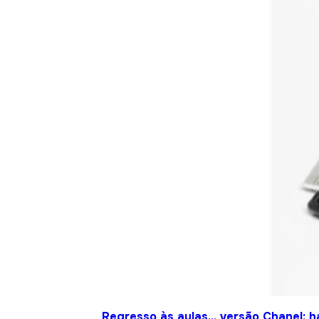
Regresso às aulas… versão Chanel: h