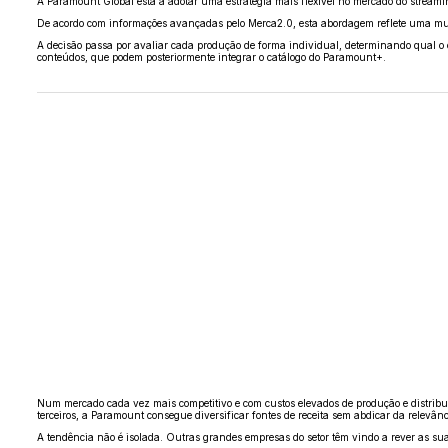
A Paramount Global está a adotar uma estratégia mais flexível no mercado do streamin
De acordo com informações avançadas pelo Merca2.0, esta abordagem reflete uma mudan
A decisão passa por avaliar cada produção de forma individual, determinando qual o ca
conteúdos, que podem posteriormente integrar o catálogo do Paramount+.
Num mercado cada vez mais competitivo e com custos elevados de produção e distribuiç
terceiros, a Paramount consegue diversificar fontes de receita sem abdicar da relevânc
A tendência não é isolada. Outras grandes empresas do setor têm vindo a rever as suas