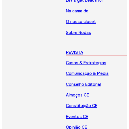
Let’s get beautiful
Na cama de
O nosso closet
Sobre Rodas
REVISTA
Casos & Estratégias
Comunicação & Media
Conselho Editorial
Almoços CE
Constituição CE
Eventos CE
Opinião CE