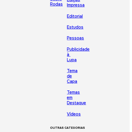
Rodas
Impressa
Editorial
Estudos
Pessoas
Publicidade
à
Lupa
Tema
de
Capa
Temas
em
Destaque
Vídeos
OUTRAS CATEGORIAS