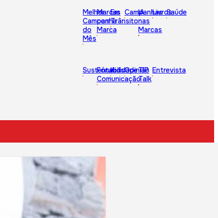
Melhor
Marcas
Em
Campanhas
IA
Livros
Saúde
Campanha
com
Trânsito
nas
do
Marca
Marcas
Mês
Sustentabilidade
Fórum
Kids
Opinião
TIP
Entrevista
Comunicação
Talk