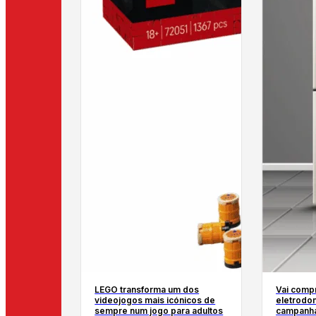
LEGO transforma um dos
Vai comp
videojogos mais icónicos de
eletrodo
sempre num jogo para adultos
campanha