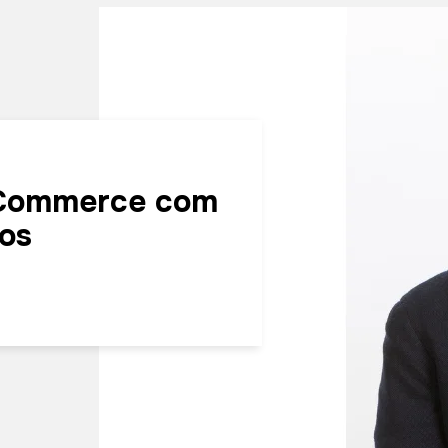
-Commerce com
ãos