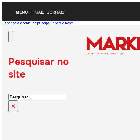
MENU
MAIL
JORNAIS
Saltar para o conteúdo principal
Ir para o footer
Pesquisar no
site
Pesquisar
×