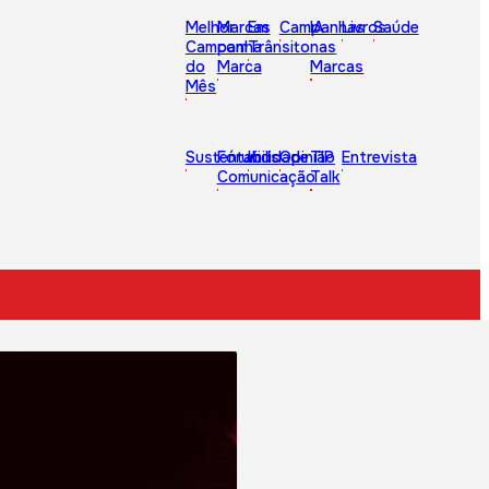
Melhor
Marcas
Em
Campanhas
IA
Livros
Saúde
Campanha
com
Trânsito
nas
do
Marca
Marcas
Mês
Sustentabilidade
Fórum
Kids
Opinião
TIP
Entrevista
Comunicação
Talk