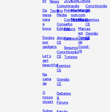
pf
2026
Com
Cultura
News
Comunicação
Constituição
Da
&
Prémios
Marketing
Marcas
CE
Tasting
mesa
Media
num
com
para
Minuto
Marca
Conferências
Eventos
a
Conselho
CE
boca
Editorial
Marcas
Fóruns
em
Opinião
Doidos
Tempo
Almoços
CE
Farmacêuticas
por
de
CE
gadgets
Covid-
Seguros
19
Constituição
Let’s
CE
Turismo
get
beautiful
Eventos
CE
Na
cama
Opinião
de
CE
O
Debates
nosso
&
closet
Fóruns
Sobre
Edição