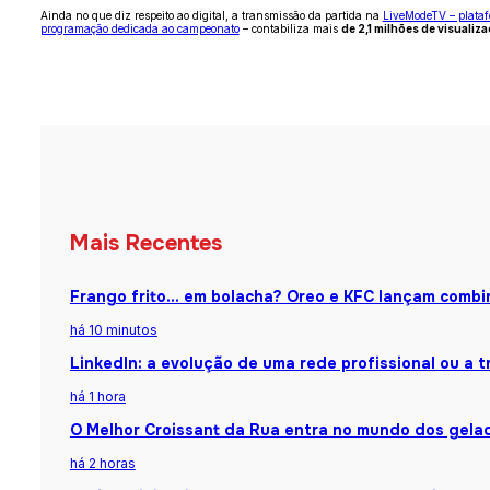
Ainda no que diz respeito ao digital, a transmissão da partida na
LiveModeTV – platafo
programação dedicada ao campeonato
– contabiliza mais
de 2,1 milhões de visualiz
Mais Recentes
Frango frito… em bolacha? Oreo e KFC lançam combin
há 10 minutos
LinkedIn: a evolução de uma rede profissional ou a
há 1 hora
O Melhor Croissant da Rua entra no mundo dos gela
há 2 horas