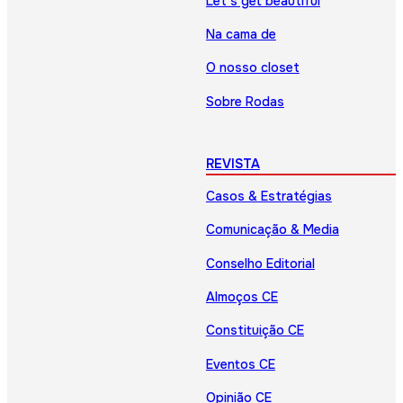
Let’s get beautiful
Na cama de
O nosso closet
Sobre Rodas
REVISTA
Casos & Estratégias
Comunicação & Media
Conselho Editorial
Almoços CE
Constituição CE
Eventos CE
Opinião CE