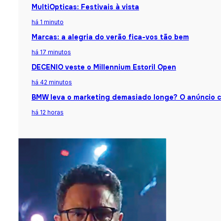
MultiOpticas: Festivais à vista
há 1 minuto
Marcas: a alegria do verão fica-vos tão bem
há 17 minutos
DECENIO veste o Millennium Estoril Open
há 42 minutos
BMW leva o marketing demasiado longe? O anúncio 
há 12 horas