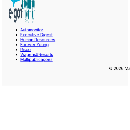
Automonitor
Executive Digest
Human Resources
Forever Young
Risco
Viagens&Resorts
Multipublicações
© 2026 Mar