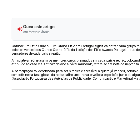
Ouça este artigo
em formato áudio
Ganhar um Effie Ouro ou um Grand Effie em Portugal significa entrar num grupo restr
todos os vencedores Ouro e Grand Effie da I edição dos Effie Awards Portugal – que d
vencedores de cada país e região.
A iniciativa reúne assim os melhores casos premiados em cada país e região, coloca
atribuído ao caso mais eficaz do ano a nível mundial”, refere-se em nota de imprensa.
A participação foi desenhada para ser simples e acessível a quem já venceu, sendo que
competir nesta fase global dá ao trabalho uma nova e valiosa exposição junto de al
(Associação Portuguesa das Agências de Publicidade, Comunicação e Marketing) – a ape