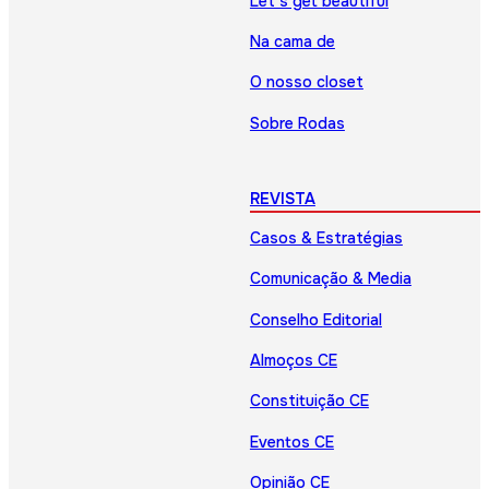
Let’s get beautiful
Na cama de
O nosso closet
Sobre Rodas
REVISTA
Casos & Estratégias
Comunicação & Media
Conselho Editorial
Almoços CE
Constituição CE
Eventos CE
Opinião CE