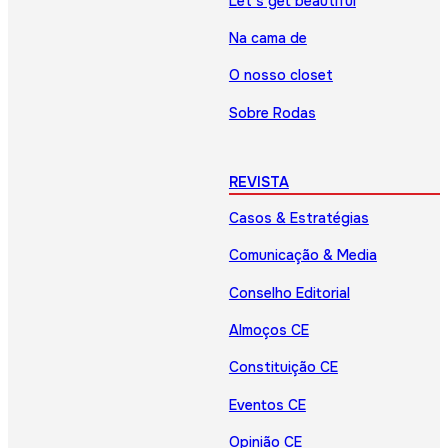
Let’s get beautiful
Na cama de
O nosso closet
Sobre Rodas
REVISTA
Casos & Estratégias
Comunicação & Media
Conselho Editorial
Almoços CE
Constituição CE
Eventos CE
Opinião CE