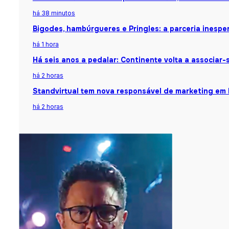
há 38 minutos
Bigodes, hambúrgueres e Pringles: a parceria inespe
há 1 hora
Há seis anos a pedalar: Continente volta a associar-s
há 2 horas
Standvirtual tem nova responsável de marketing em 
há 2 horas