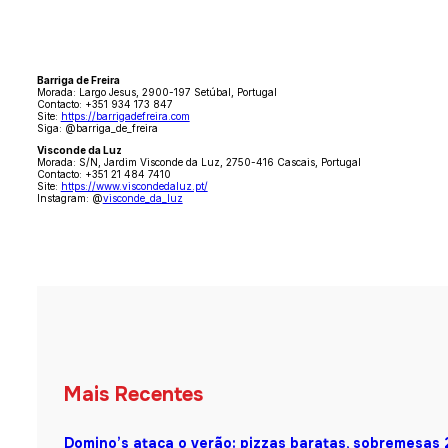
Barriga de Freira
Morada: Largo Jesus, 2900-197 Setúbal, Portugal
Contacto: +351 934 173 847
Site:
https://barrigadefreira.com
Siga: @barriga_de_freira
Visconde da Luz
Morada: S/N, Jardim Visconde da Luz, 2750-416 Cascais, Portugal
Contacto: +351 21 484 7410
Site:
https://www.viscondedaluz.pt/
Instagram: @
visconde_da_luz
Mais Recentes
Domino’s ataca o verão: pizzas baratas, sobremesas 