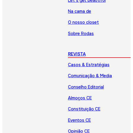
Let’s get beautiful
Na cama de
O nosso closet
Sobre Rodas
REVISTA
Casos & Estratégias
Comunicação & Media
Conselho Editorial
Almoços CE
Constituição CE
Eventos CE
Opinião CE