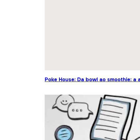
Poke House: Da bowl ao smoothie: a 