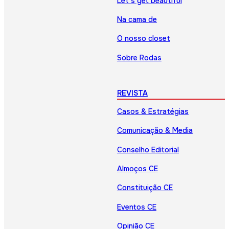
Let’s get beautiful
Na cama de
O nosso closet
Sobre Rodas
REVISTA
Casos & Estratégias
Comunicação & Media
Conselho Editorial
Almoços CE
Constituição CE
Eventos CE
Opinião CE