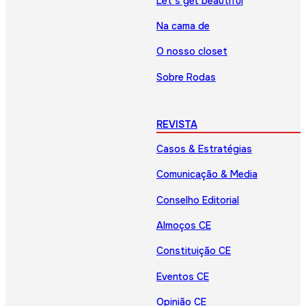
Let’s get beautiful
Na cama de
O nosso closet
Sobre Rodas
REVISTA
Casos & Estratégias
Comunicação & Media
Conselho Editorial
Almoços CE
Constituição CE
Eventos CE
Opinião CE