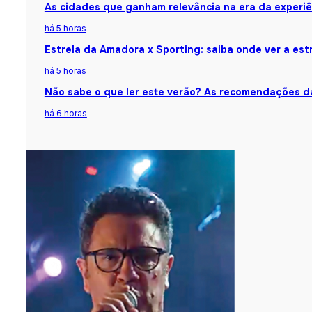
As cidades que ganham relevância na era da experiê
há 5 horas
Estrela da Amadora x Sporting: saiba onde ver a estr
há 5 horas
Não sabe o que ler este verão? As recomendações da
há 6 horas