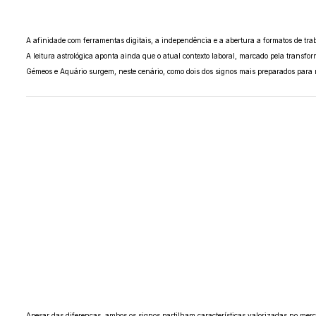
A afinidade com ferramentas digitais, a independência e a abertura a formatos de traba
A leitura astrológica aponta ainda que o atual contexto laboral, marcado pela transfo
Gémeos e Aquário surgem, neste cenário, como dois dos signos mais preparados para r
Apesar das diferenças, ambos os signos partilham características valorizadas no merc