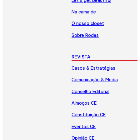
Let’s get beautiful
Na cama de
O nosso closet
Sobre Rodas
REVISTA
Casos & Estratégias
Comunicação & Media
Conselho Editorial
Almoços CE
Constituição CE
Eventos CE
Opinião CE