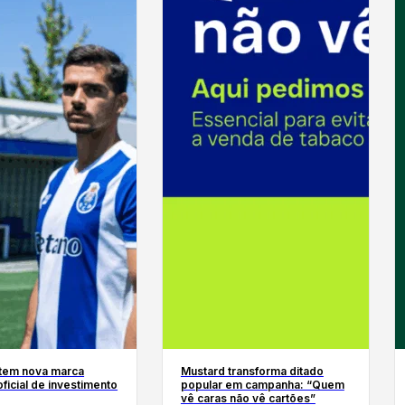
 tem nova marca
Mustard transforma ditado
oficial de investimento
popular em campanha: “Quem
vê caras não vê cartões”