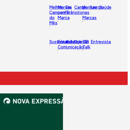
Melhor
Marcas
Em
Campanhas
IA
Livros
Saúde
Campanha
com
Trânsito
nas
do
Marca
Marcas
Mês
Sustentabilidade
Fórum
Kids
Opinião
TIP
Entrevista
Comunicação
Talk