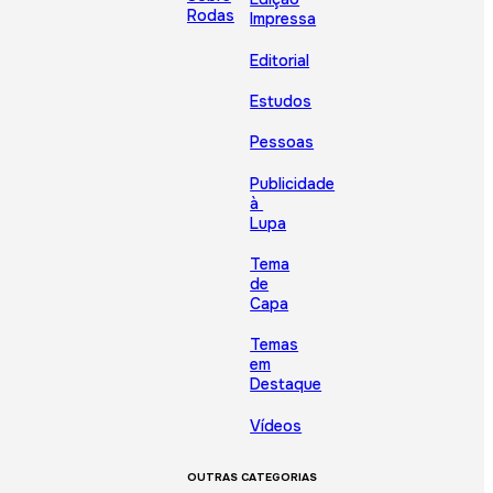
Rodas
Impressa
Editorial
Estudos
Pessoas
Publicidade
à
Lupa
Tema
de
Capa
Temas
em
Destaque
Vídeos
OUTRAS CATEGORIAS