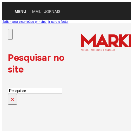
MENU
MAIL
JORNAIS
Saltar para o conteúdo principal
Ir para o footer
Pesquisar no
site
Pesquisar
×