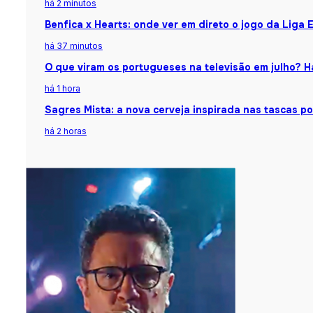
há 2 minutos
Benfica x Hearts: onde ver em direto o jogo da Liga 
há 37 minutos
O que viram os portugueses na televisão em julho?
há 1 hora
Sagres Mista: a nova cerveja inspirada nas tascas p
há 2 horas