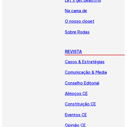
Let’s get beautiful
Na cama de
O nosso closet
Sobre Rodas
REVISTA
Casos & Estratégias
Comunicação & Media
Conselho Editorial
Almoços CE
Constituição CE
Eventos CE
Opinião CE