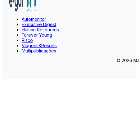
Automonitor
Executive Digest
Human Resources
Forever Young
Risco
Viagens&Resorts
Multipublicações
© 2026 Mar