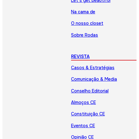
Let’s get beautiful
Na cama de
O nosso closet
Sobre Rodas
REVISTA
Casos & Estratégias
Comunicação & Media
Conselho Editorial
Almoços CE
Constituição CE
Eventos CE
Opinião CE