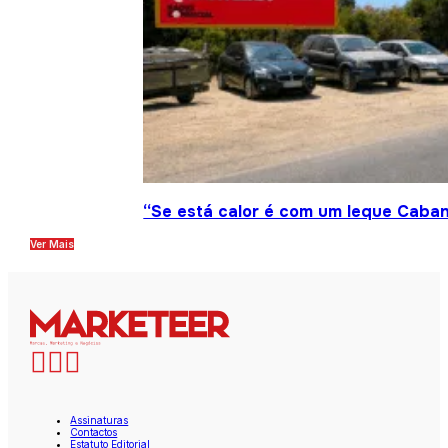
“Se está calor é com um leque Caban
Ver Mais
Assinaturas
Contactos
Estatuto Editorial