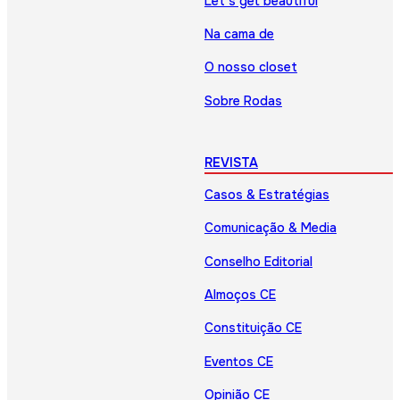
Let’s get beautiful
Na cama de
O nosso closet
Sobre Rodas
REVISTA
Casos & Estratégias
Comunicação & Media
Conselho Editorial
Almoços CE
Constituição CE
Eventos CE
Opinião CE