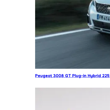
Peugeot 3008 GT Plug-in Hybrid 225 