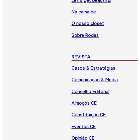
Let’s get beautiful
Na cama de
O nosso closet
Sobre Rodas
REVISTA
Casos & Estratégias
Comunicação & Media
Conselho Editorial
Almoços CE
Constituição CE
Eventos CE
Opinião CE