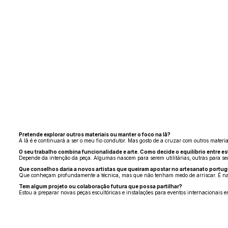
Pretende explorar outros materiais ou manter o foco na lã?
A lã é e continuará a ser o meu fio condutor. Mas gosto de a cruzar com outros materiai
O seu trabalho combina funcionalidade e arte. Como decide o equilíbrio entre e
Depende da intenção da peça. Algumas nascem para serem utilitárias, outras para serem
Que conselhos daria a novos artistas que queiram apostar no artesanato portu
Que conheçam profundamente a técnica, mas que não tenham medo de arriscar. É na r
Tem algum projeto ou colaboração futura que possa partilhar?
Estou a preparar novas peças escultóricas e instalações para eventos internacionais e