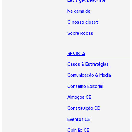
Let’s get beautiful
Na cama de
O nosso closet
Sobre Rodas
REVISTA
Casos & Estratégias
Comunicação & Media
Conselho Editorial
Almoços CE
Constituição CE
Eventos CE
Opinião CE