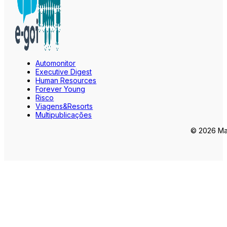
Automonitor
Executive Digest
Human Resources
Forever Young
Risco
Viagens&Resorts
Multipublicações
© 2026 Mar