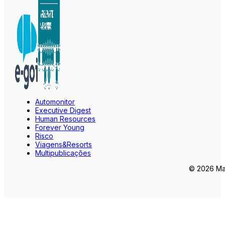
Automonitor
Executive Digest
Human Resources
Forever Young
Risco
Viagens&Resorts
Multipublicações
© 2026 Mar