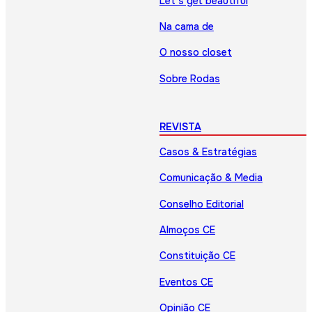
Let’s get beautiful
Na cama de
O nosso closet
Sobre Rodas
REVISTA
Casos & Estratégias
Comunicação & Media
Conselho Editorial
Almoços CE
Constituição CE
Eventos CE
Opinião CE