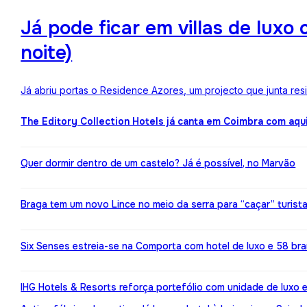
Já pode ficar em villas de lux
noite)
Já abriu portas o Residence Azores, um projecto que junta re
The Editory Collection Hotels já canta em Coimbra com aqu
Quer dormir dentro de um castelo? Já é possível, no Marvão
Braga tem um novo Lince no meio da serra para “caçar” turist
Six Senses estreia-se na Comporta com hotel de luxo e 58 br
IHG Hotels & Resorts reforça portefólio com unidade de luxo 