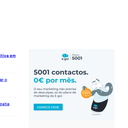
itiva em
ar o
patia