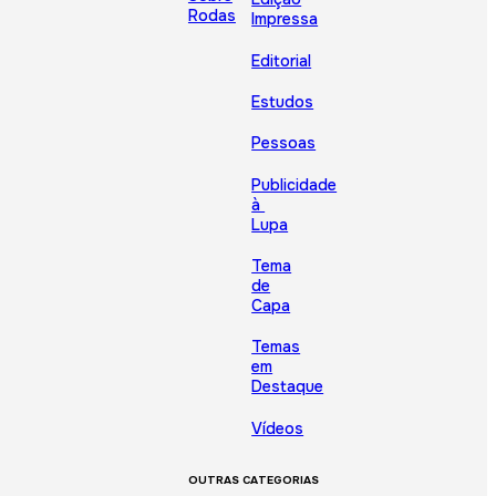
Rodas
Impressa
Editorial
Estudos
Pessoas
Publicidade
à
Lupa
Tema
de
Capa
Temas
em
Destaque
Vídeos
OUTRAS CATEGORIAS