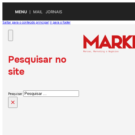
MENU
MAIL
JORNAIS
Saltar para o conteúdo principal
Ir para o footer
Pesquisar no
site
Pesquisar
×