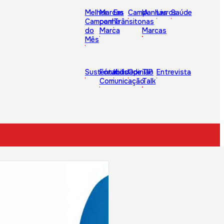
Melhor
Marcas
Em
Campanhas
IA
Livros
Saúde
Campanha
com
Trânsito
nas
do
Marca
Marcas
Mês
Sustentabilidade
Fórum
Kids
Opinião
TIP
Entrevista
Comunicação
Talk