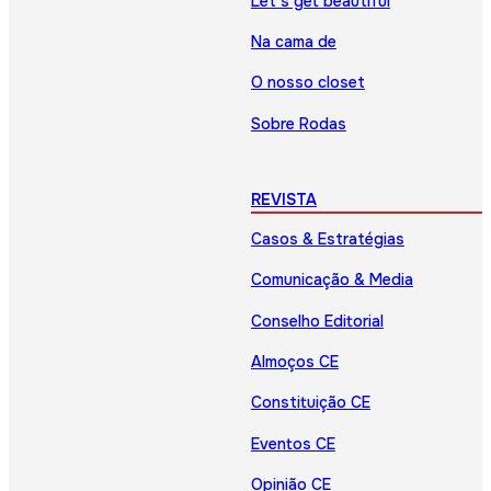
Let’s get beautiful
Na cama de
O nosso closet
Sobre Rodas
REVISTA
Casos & Estratégias
Comunicação & Media
Conselho Editorial
Almoços CE
Constituição CE
Eventos CE
Opinião CE