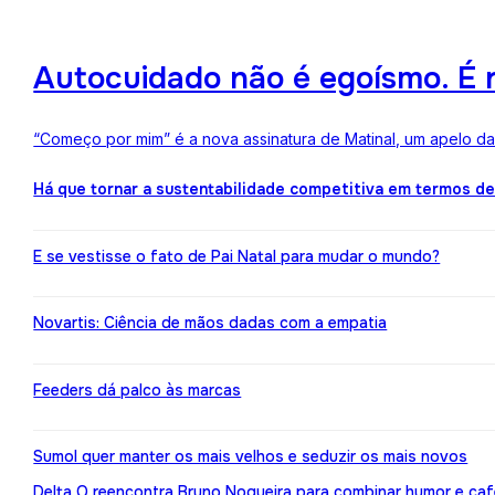
Autocuidado não é egoísmo. É r
“Começo por mim” é a nova assinatura de Matinal, um apelo d
Há que tornar a sustentabilidade competitiva em termos d
E se vestisse o fato de Pai Natal para mudar o mundo?
Novartis: Ciência de mãos dadas com a empatia
Feeders dá palco às marcas
Sumol quer manter os mais velhos e seduzir os mais novos
Delta Q reencontra Bruno Nogueira para combinar humor e caf