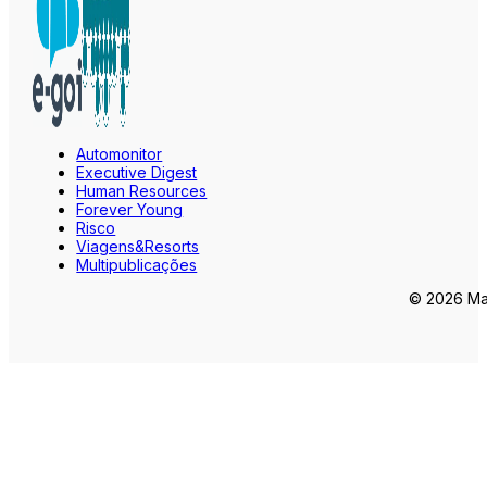
Automonitor
Executive Digest
Human Resources
Forever Young
Risco
Viagens&Resorts
Multipublicações
© 2026 Mar