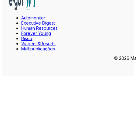
Automonitor
Executive Digest
Human Resources
Forever Young
Risco
Viagens&Resorts
Multipublicações
© 2026 Mar