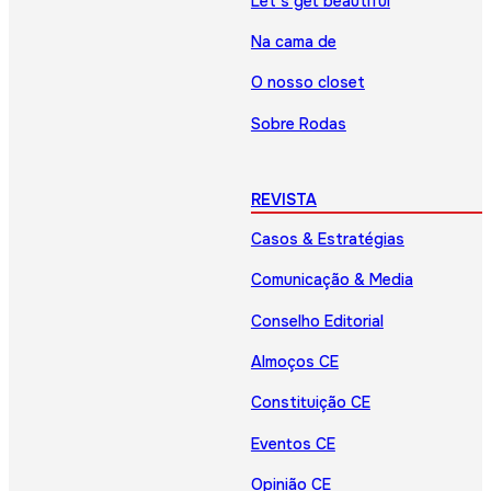
Let’s get beautiful
Na cama de
O nosso closet
Sobre Rodas
REVISTA
Casos & Estratégias
Comunicação & Media
Conselho Editorial
Almoços CE
Constituição CE
Eventos CE
Opinião CE