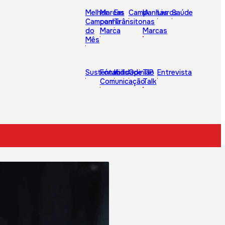
Melhor
Marcas
Em
Campanhas
IA
Livros
Saúde
Campanha
com
Trânsito
nas
do
Marca
Marcas
Mês
Sustentabilidade
Fórum
Kids
Opinião
TIP
Entrevista
Comunicação
Talk