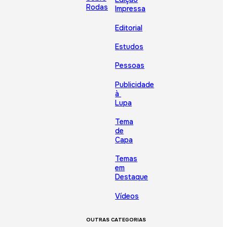
Rodas
Impressa
Editorial
Estudos
Pessoas
Publicidade
à
Lupa
Tema
de
Capa
Temas
em
Destaque
Vídeos
OUTRAS CATEGORIAS