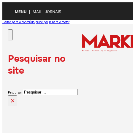
MENU
MAIL
JORNAIS
Saltar para o conteúdo principal
Ir para o footer
Pesquisar no
site
Pesquisar
×