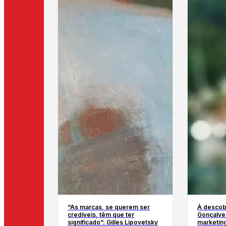
“As marcas, se querem ser
À descob
credíveis, têm que ter
Gonçalves
significado”: Gilles Lipovetsky
marketin