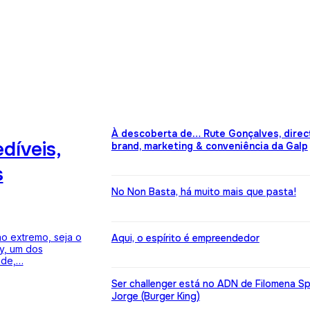
À descoberta de… Rute Gonçalves, direc
díveis,
brand, marketing & conveniência da Galp
s
No Non Basta, há muito mais que pasta!
o extremo, seja o
Aqui, o espírito é empreendedor
ky, um dos
dade,…
Ser challenger está no ADN de Filomena S
Jorge (Burger King)