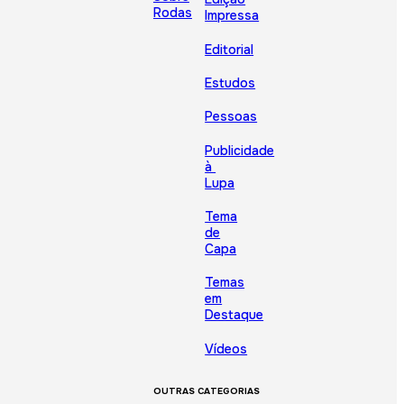
Rodas
Impressa
Editorial
Estudos
Pessoas
Publicidade
à
Lupa
Tema
de
Capa
Temas
em
Destaque
Vídeos
OUTRAS CATEGORIAS