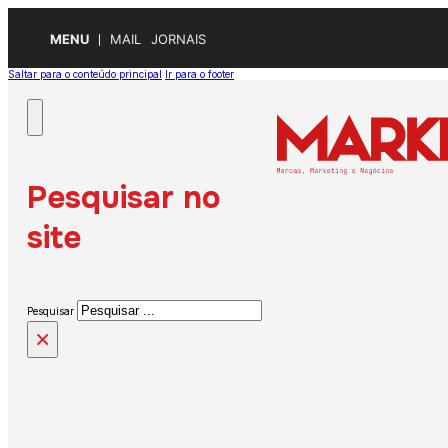
MENU
MAIL
JORNAIS
Saltar para o conteúdo principal
Ir para o footer
Pesquisar no
site
Pesquisar
×