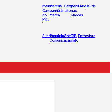
Melhor
Marcas
Em
Campanhas
IA
Livros
Saúde
Campanha
com
Trânsito
nas
do
Marca
Marcas
Mês
Sustentabilidade
Fórum
Kids
Opinião
TIP
Entrevista
Comunicação
Talk