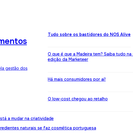
Tudo sobre os bastidores do NOS Alive
imentos
O que é que a Madeira tem? Saiba tudo na
edição da Marketeer
ela gestão dos
Há mais consumidores por aí!
O low-cost chegou ao retalho
stá a mudar na criatividade
gredientes naturais se faz cosmética portuguesa