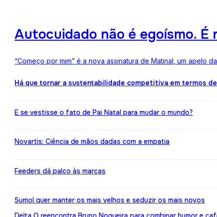
Autocuidado não é egoísmo. É r
“Começo por mim” é a nova assinatura de Matinal, um apelo d
Há que tornar a sustentabilidade competitiva em termos d
E se vestisse o fato de Pai Natal para mudar o mundo?
Novartis: Ciência de mãos dadas com a empatia
Feeders dá palco às marcas
Sumol quer manter os mais velhos e seduzir os mais novos
Delta Q reencontra Bruno Nogueira para combinar humor e caf