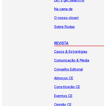
Let’s get beautiful
Na cama de
O nosso closet
Sobre Rodas
REVISTA
Casos & Estratégias
Comunicação & Media
Conselho Editorial
Almoços CE
Constituição CE
Eventos CE
Opinião CE