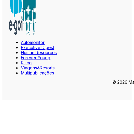
Automonitor
Executive Digest
Human Resources
Forever Young
Risco
Viagens&Resorts
Multipublicações
© 2026 Mar