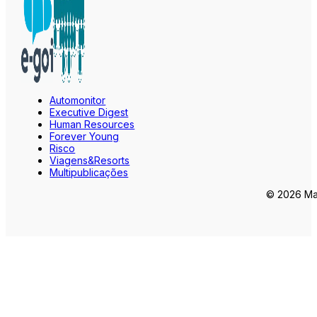
Automonitor
Executive Digest
Human Resources
Forever Young
Risco
Viagens&Resorts
Multipublicações
© 2026 Mar