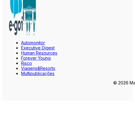
Automonitor
Executive Digest
Human Resources
Forever Young
Risco
Viagens&Resorts
Multipublicações
© 2026 Mar