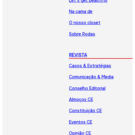
Let’s get beautiful
Na cama de
O nosso closet
Sobre Rodas
REVISTA
Casos & Estratégias
Comunicação & Media
Conselho Editorial
Almoços CE
Constituição CE
Eventos CE
Opinião CE