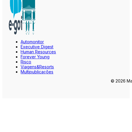
Automonitor
Executive Digest
Human Resources
Forever Young
Risco
Viagens&Resorts
Multipublicações
© 2026 Mar