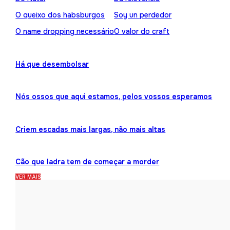
O queixo dos habsburgos
Soy un perdedor
O name dropping necessário
O valor do craft
Há que desembolsar
Nós ossos que aqui estamos, pelos vossos esperamos
Criem escadas mais largas, não mais altas
Cão que ladra tem de começar a morder
VER MAIS