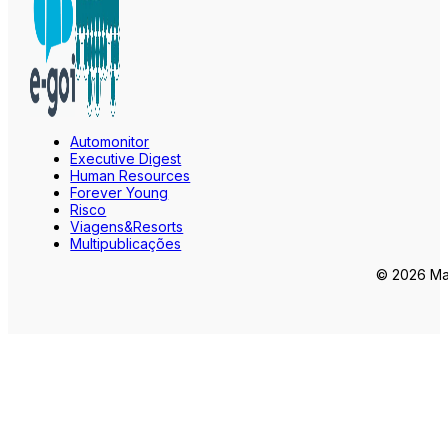
Automonitor
Executive Digest
Human Resources
Forever Young
Risco
Viagens&Resorts
Multipublicações
© 2026 Mar