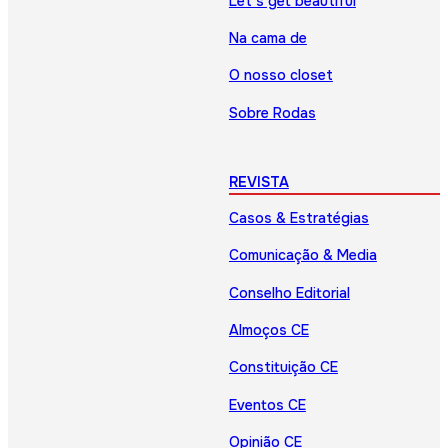
Let’s get beautiful
Na cama de
O nosso closet
Sobre Rodas
REVISTA
Casos & Estratégias
Comunicação & Media
Conselho Editorial
Almoços CE
Constituição CE
Eventos CE
Opinião CE