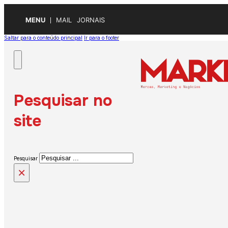
MENU
MAIL
JORNAIS
Saltar para o conteúdo principal
Ir para o footer
Pesquisar no
site
Pesquisar
×