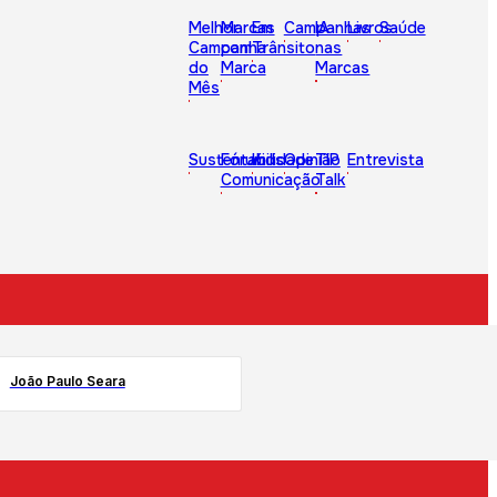
Melhor
Marcas
Em
Campanhas
IA
Livros
Saúde
Campanha
com
Trânsito
nas
do
Marca
Marcas
Mês
Sustentabilidade
Fórum
Kids
Opinião
TIP
Entrevista
Comunicação
Talk
João Paulo Seara