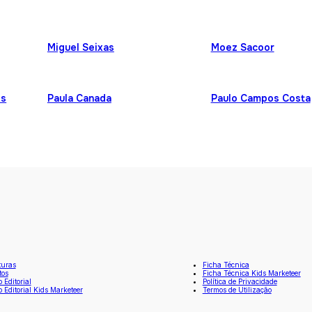
Miguel Seixas
Moez Sacoor
es
Paula Canada
Paulo Campos Costa
turas
Ficha Técnica
tos
Ficha Técnica Kids Marketeer
o Editorial
Política de Privacidade
o Editorial Kids Marketeer
Termos de Utilização