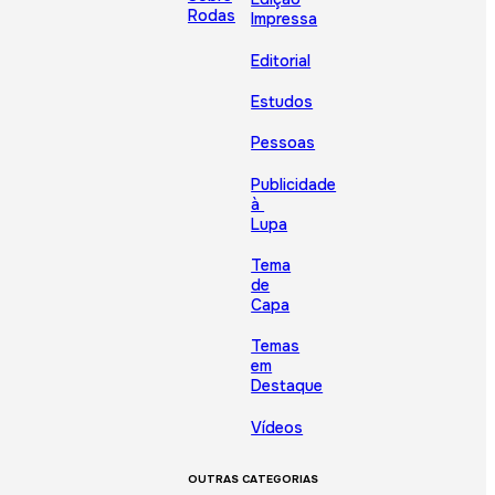
Rodas
Impressa
Editorial
Estudos
Pessoas
Publicidade
à
Lupa
Tema
de
Capa
Temas
em
Destaque
Vídeos
OUTRAS CATEGORIAS