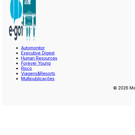
Automonitor
Executive Digest
Human Resources
Forever Young
Risco
Viagens&Resorts
Multipublicações
© 2026 Mar