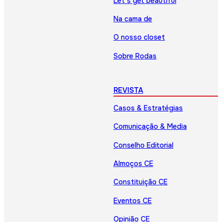
Let’s get beautiful
Na cama de
O nosso closet
Sobre Rodas
REVISTA
Casos & Estratégias
Comunicação & Media
Conselho Editorial
Almoços CE
Constituição CE
Eventos CE
Opinião CE