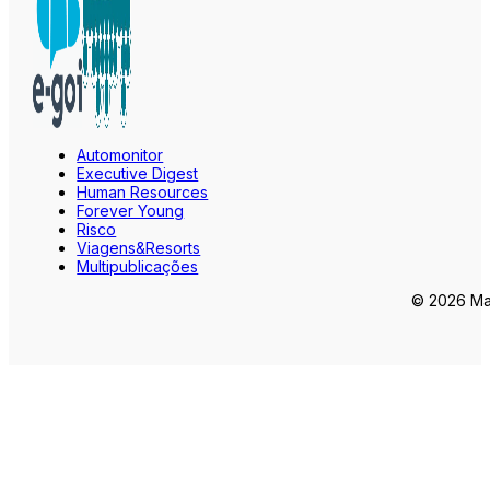
Automonitor
Executive Digest
Human Resources
Forever Young
Risco
Viagens&Resorts
Multipublicações
© 2026 Mar