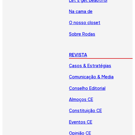
Let’s get beautiful
Na cama de
O nosso closet
Sobre Rodas
REVISTA
Casos & Estratégias
Comunicação & Media
Conselho Editorial
Almoços CE
Constituição CE
Eventos CE
Opinião CE