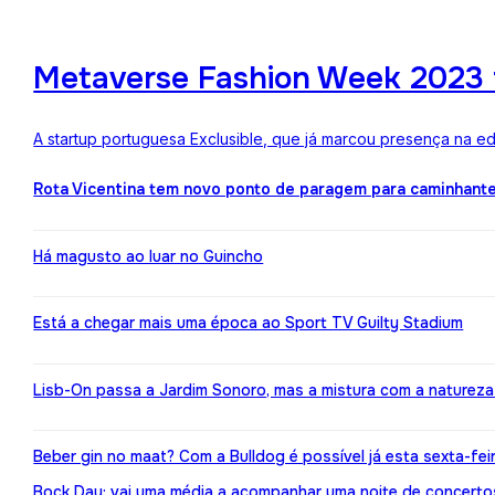
Metaverse Fashion Week 2023 f
A startup portuguesa Exclusible, que já marcou presença na e
Rota Vicentina tem novo ponto de paragem para caminhant
Há magusto ao luar no Guincho
Está a chegar mais uma época ao Sport TV Guilty Stadium
Lisb-On passa a Jardim Sonoro, mas a mistura com a naturez
Beber gin no maat? Com a Bulldog é possível já esta sexta-fei
Bock Day: vai uma média a acompanhar uma noite de concerto