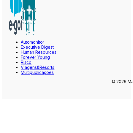
Automonitor
Executive Digest
Human Resources
Forever Young
Risco
Viagens&Resorts
Multipublicações
© 2026 Mar