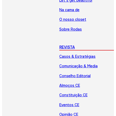
Let’s get beautiful
Na cama de
O nosso closet
Sobre Rodas
REVISTA
Casos & Estratégias
Comunicação & Media
Conselho Editorial
Almoços CE
Constituição CE
Eventos CE
Opinião CE