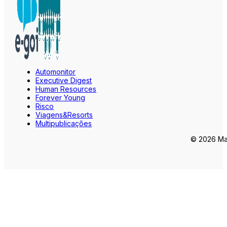
Automonitor
Executive Digest
Human Resources
Forever Young
Risco
Viagens&Resorts
Multipublicações
© 2026 Mar