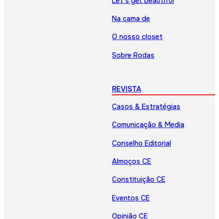
Let’s get beautiful
Na cama de
O nosso closet
Sobre Rodas
REVISTA
Casos & Estratégias
Comunicação & Media
Conselho Editorial
Almoços CE
Constituição CE
Eventos CE
Opinião CE