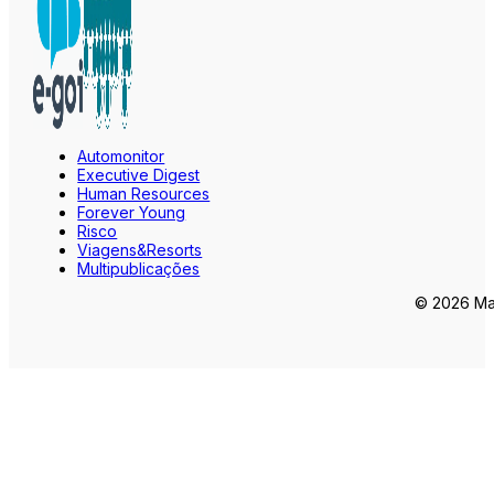
Automonitor
Executive Digest
Human Resources
Forever Young
Risco
Viagens&Resorts
Multipublicações
© 2026 Mar