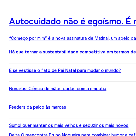
Autocuidado não é egoísmo. É r
“Começo por mim” é a nova assinatura de Matinal, um apelo d
Há que tornar a sustentabilidade competitiva em termos d
E se vestisse o fato de Pai Natal para mudar o mundo?
Novartis: Ciência de mãos dadas com a empatia
Feeders dá palco às marcas
Sumol quer manter os mais velhos e seduzir os mais novos
Delta Q reencontra Bruno Nogueira para combinar humor e caf