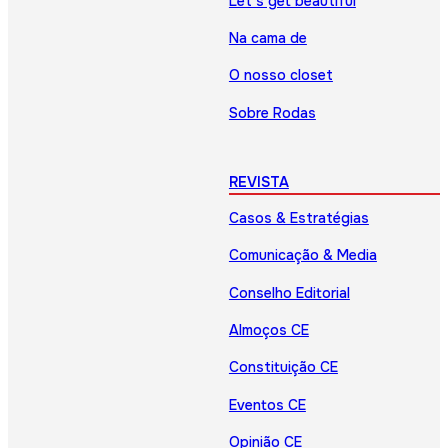
Let’s get beautiful
Na cama de
O nosso closet
Sobre Rodas
REVISTA
Casos & Estratégias
Comunicação & Media
Conselho Editorial
Almoços CE
Constituição CE
Eventos CE
Opinião CE