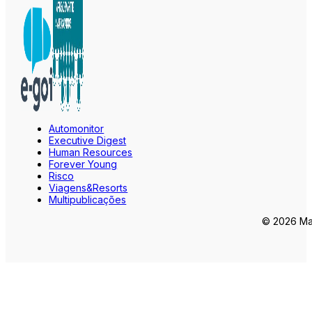
Automonitor
Executive Digest
Human Resources
Forever Young
Risco
Viagens&Resorts
Multipublicações
© 2026 Mar