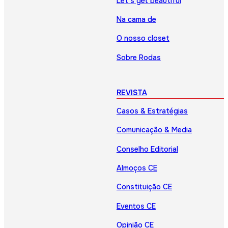
Let’s get beautiful
Na cama de
O nosso closet
Sobre Rodas
REVISTA
Casos & Estratégias
Comunicação & Media
Conselho Editorial
Almoços CE
Constituição CE
Eventos CE
Opinião CE