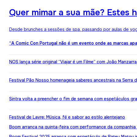
Quer mimar a sua mãe? Estes h
Desde brunches a sessões de spa, passando por aulas de yoga,
“A Comic Con Portugal não é um evento onde as marcas apa
NOS lança série original “Viajar é um Filme” com João Manzarr
Festival Pão Nosso homenageia saberes ancestrais na Serra d
Sintra volta a preencher o fim de semana com espetáculos gr
Festival de Lavre: Música, fé e sabor ao estilo alentejano
Boom arranca na quinta-feira com performance da companhia 
Boom Festival 2025 arranca com espetáculo de Bateu Matou i