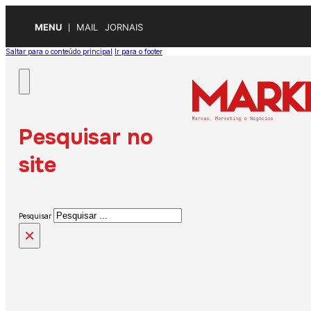
MENU
MAIL
JORNAIS
Saltar para o conteúdo principal
Ir para o footer
Pesquisar no
site
Pesquisar
×