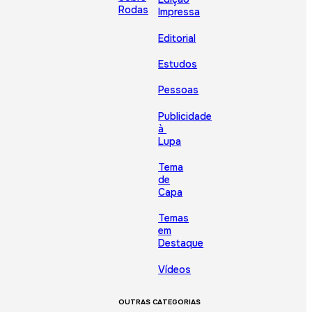
Rodas
Impressa
Editorial
Estudos
Pessoas
Publicidade
à
Lupa
Tema
de
Capa
Temas
em
Destaque
Vídeos
OUTRAS CATEGORIAS