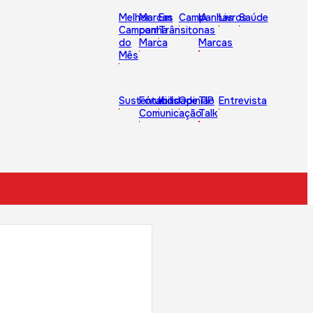
Melhor
Marcas
Em
Campanhas
IA
Livros
Saúde
Campanha
com
Trânsito
nas
do
Marca
Marcas
Mês
Sustentabilidade
Fórum
Kids
Opinião
TIP
Entrevista
Comunicação
Talk