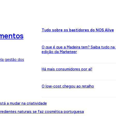
Tudo sobre os bastidores do NOS Alive
imentos
O que é que a Madeira tem? Saiba tudo na
edição da Marketeer
ela gestão dos
Há mais consumidores por aí!
O low-cost chegou ao retalho
stá a mudar na criatividade
gredientes naturais se faz cosmética portuguesa