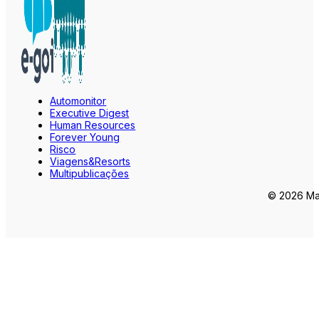
Automonitor
Executive Digest
Human Resources
Forever Young
Risco
Viagens&Resorts
Multipublicações
© 2026 Mar