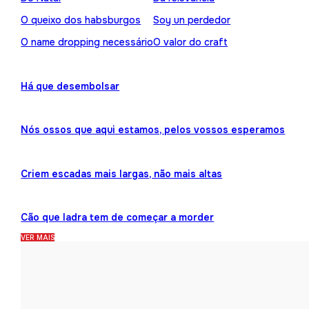
O queixo dos habsburgos
Soy un perdedor
O name dropping necessário
O valor do craft
Há que desembolsar
Nós ossos que aqui estamos, pelos vossos esperamos
Criem escadas mais largas, não mais altas
Cão que ladra tem de começar a morder
VER MAIS