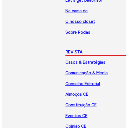
Let’s get beautiful
Na cama de
O nosso closet
Sobre Rodas
REVISTA
Casos & Estratégias
Comunicação & Media
Conselho Editorial
Almoços CE
Constituição CE
Eventos CE
Opinião CE